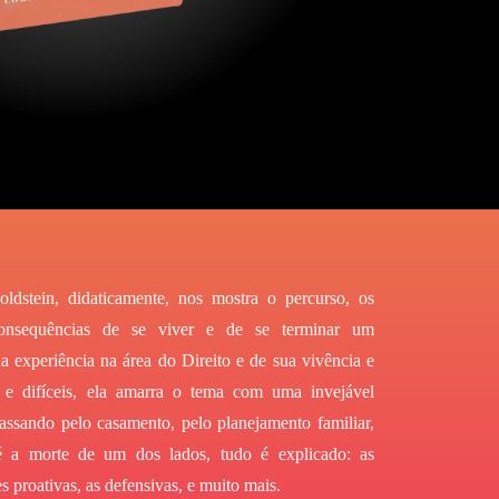
ldstein, didaticamente, nos mostra o percurso, os
consequências de se viver e de se terminar um
a experiência na área do Direito e de sua vivência e
 e difíceis, ela amarra o tema com uma invejável
ssando pelo casamento, pelo planejamento familiar,
té a morte de um dos lados, tudo é explicado: as
s proativas, as defensivas, e muito mais.