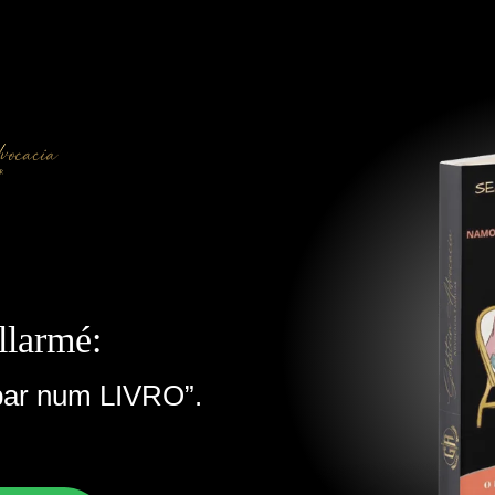
llarmé:
bar num LIVRO”.