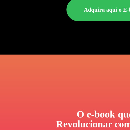
Adquira aqui o E-
O e-book qu
Revolucionar com