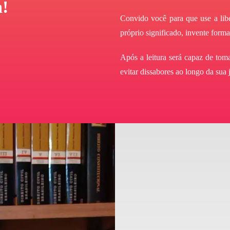
a!
Convido você para que use a liber
próprio significado, invente forma
Após a leitura será capaz de toma
evitar dissabores ao longo da sua 