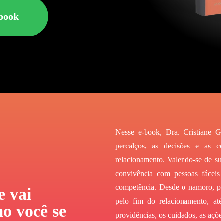
book
Nesse e-book, Dra. Cristiane Go
percalços, as decisões e as 
relacionamento. Valendo-se de su
convivência com pessoas fáceis
competência. Desde o namoro, pa
e vai
pelo fim do relacionamento, a
o você se
providências, os cuidados, as açõe