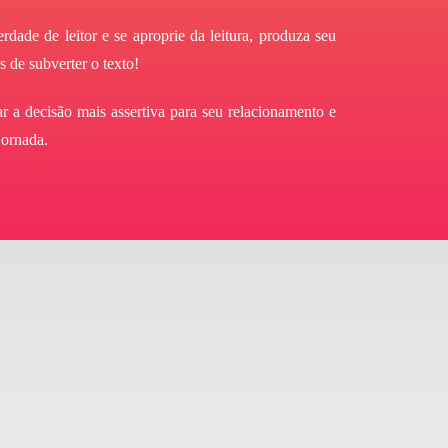
dade de leitor e se aproprie da leitura, produza seu
s de subverter o texto!
r a decisão mais assertiva para seu relacionamento e
jornada.